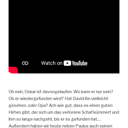
Oh nein, Oskar ist davongelaufen. Wo kann er nur sein?
Ob er wiedergefunden wird? Hat David ihn vielleicht
gesehen, oder Opa? Ach wie gut, dass es einen guten
Hirten gibt, der sich um das verlorene Schaf kümmert und
ihm so lange nachgeht, bis er es gefunden hat….
Außerdem haben wir heute neben Paulus auch seinen