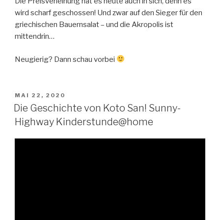
Die Preisverleihung hat es heute auch in sich, denn es
wird scharf geschossen! Und zwar auf den Sieger für den
griechischen Bauernsalat – und die Akropolis ist
mittendrin…
Neugierig? Dann schau vorbei
VERÖFFENTLICHT
MAI 22, 2020
AM
Die Geschichte von Koto San! Sunny-
Highway Kinderstunde@home