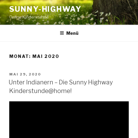
Zum
SUNNY-HIGHWAY
Inhalt
Online Kinderstunde
springen
Menü
MONAT:
MAI 2020
VERÖFFENTLICHT
MAI 29, 2020
AM
Unter Indianern – Die Sunny Highway
Kinderstunde@home!