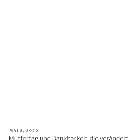
VERÖFFENTLICHT
MAI 8, 2020
AM
Muttertag und Dankbarkeit, die verändert.