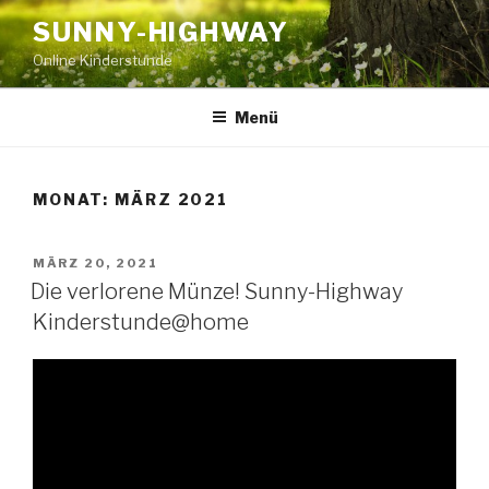
Zum
SUNNY-HIGHWAY
Inhalt
Online Kinderstunde
springen
Menü
MONAT:
MÄRZ 2021
VERÖFFENTLICHT
MÄRZ 20, 2021
AM
Die verlorene Münze! Sunny-Highway
Kinderstunde@home