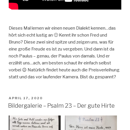
Dieses Mal lernen wir einen neuen Dialekt kennen…das
hört sich echt lustig an 🙂 Kennt ihr schon Fred und
Bruno? Diese zwei sind spitze und zeigen uns, was für
eine große Freude es ist zu vergeben. Und dann ist da
noch Paulus – genau, der Paulus von damals. Und er
erzählt uns…ach, am besten schaut ihr einfach selbst
vorbei 😉 Natürlich findet heute auch die Preisverleihung
statt und das vor laufender Kamera. Bist du gespannt?
VERÖFFENTLICHT
APRIL 17, 2020
AM
Bildergalerie – Psalm 23 – Der gute Hirte