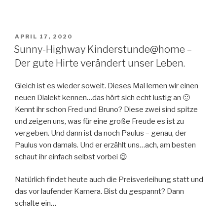
VERÖFFENTLICHT
APRIL 17, 2020
AM
Sunny-Highway Kinderstunde@home –
Der gute Hirte verändert unser Leben.
Gleich ist es wieder soweit. Dieses Mal lernen wir einen
neuen Dialekt kennen…das hört sich echt lustig an 🙂
Kennt ihr schon Fred und Bruno? Diese zwei sind spitze
und zeigen uns, was für eine große Freude es ist zu
vergeben. Und dann ist da noch Paulus – genau, der
Paulus von damals. Und er erzählt uns…ach, am besten
schaut ihr einfach selbst vorbei 😉
Natürlich findet heute auch die Preisverleihung statt und
das vor laufender Kamera. Bist du gespannt? Dann
schalte ein…