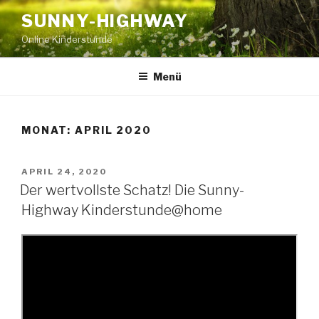
Zum
SUNNY-HIGHWAY
Inhalt
Online Kinderstunde
springen
Menü
MONAT:
APRIL 2020
VERÖFFENTLICHT
APRIL 24, 2020
AM
Der wertvollste Schatz! Die Sunny-
Highway Kinderstunde@home