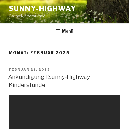
Zum
SUNNY-HIGHWAY
Inhalt
Online Kinderstunde
springen
Menü
MONAT:
FEBRUAR 2025
VERÖFFENTLICHT
FEBRUAR 21, 2025
AM
Ankündigung I Sunny-Highway
Kinderstunde