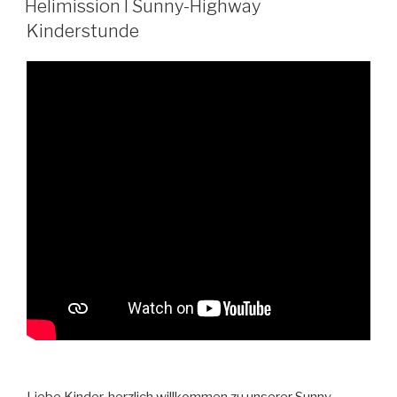
Helimission I Sunny-Highway
Kinderstunde