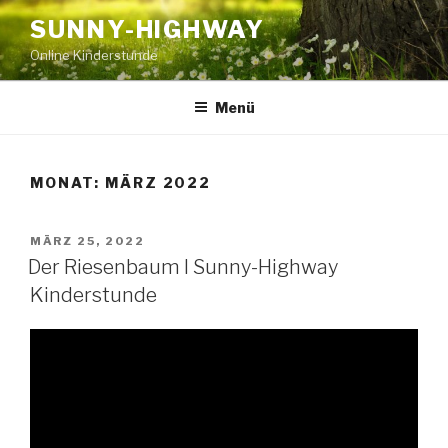
Zum
SUNNY-HIGHWAY
Inhalt
Online Kinderstunde
springen
Menü
MONAT:
MÄRZ 2022
VERÖFFENTLICHT
MÄRZ 25, 2022
AM
Der Riesenbaum I Sunny-Highway
Kinderstunde