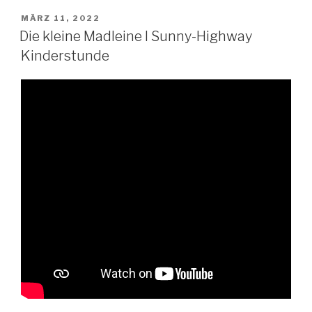
VERÖFFENTLICHT
MÄRZ 11, 2022
AM
Die kleine Madleine I Sunny-Highway
Kinderstunde