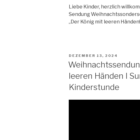
Liebe Kinder, herzlich willk
Sendung Weihnachtssondersen
„Der König mit leeren Händen!
VERÖFFENTLICHT
DEZEMBER 13, 2024
AM
Weihnachtssendung
leeren Händen I S
Kinderstunde