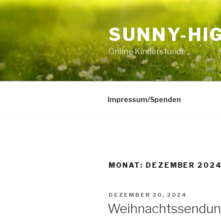
Zum
Inhalt
SUNNY-HI
springen
Online Kinderstunde
Impressum/Spenden
MONAT:
DEZEMBER 202
VERÖFFENTLICHT
DEZEMBER 20, 2024
AM
Weihnachtssendung