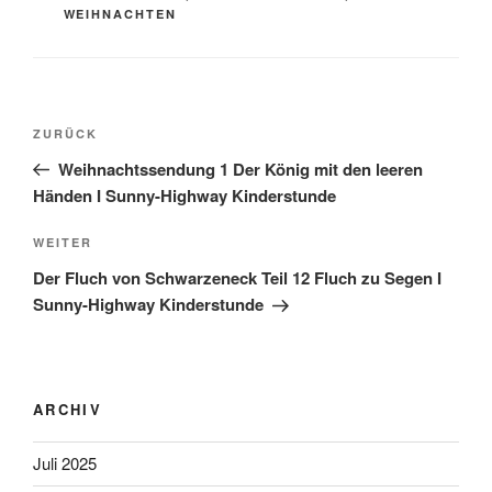
WEIHNACHTEN
Beitragsnavigation
Vorheriger
ZURÜCK
Beitrag
Weihnachtssendung 1 Der König mit den leeren
Händen I Sunny-Highway Kinderstunde
Nächster
WEITER
Beitrag
Der Fluch von Schwarzeneck Teil 12 Fluch zu Segen I
Sunny-Highway Kinderstunde
ARCHIV
Juli 2025