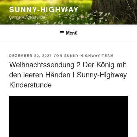
Zum
SUNNY-HIGHWAY
Inhalt
Online Kinderstunde
springen
Menü
VERÖFFENTLICHT
DEZEMBER 20, 2024
VON
SUNNY-HIGHWAY TEAM
AM
Weihnachtssendung 2 Der König mit
den leeren Händen I Sunny-Highway
Kinderstunde