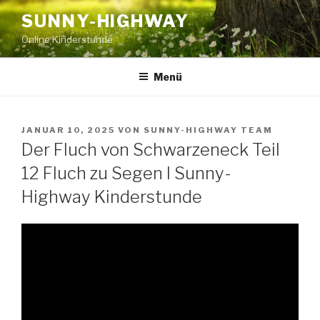
Zum
SUNNY-HIGHWAY
Inhalt
Online Kinderstunde
springen
Menü
VERÖFFENTLICHT
JANUAR 10, 2025
VON
SUNNY-HIGHWAY TEAM
AM
Der Fluch von Schwarzeneck Teil
12 Fluch zu Segen I Sunny-
Highway Kinderstunde