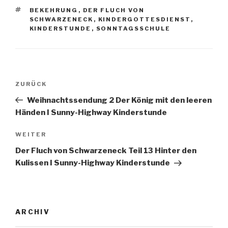
SCHLAGWÖRTER
BEKEHRUNG
,
DER FLUCH VON
SCHWARZENECK
,
KINDERGOTTESDIENST
,
KINDERSTUNDE
,
SONNTAGSSCHULE
Beitragsnavigation
Vorheriger
ZURÜCK
Beitrag
Weihnachtssendung 2 Der König mit den leeren
Händen I Sunny-Highway Kinderstunde
Nächster
WEITER
Beitrag
Der Fluch von Schwarzeneck Teil 13 Hinter den
Kulissen I Sunny-Highway Kinderstunde
ARCHIV