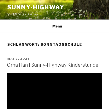
Zum
SUNNY-HIGHWAY
Inhalt
Online Kinderstunde
springen
Menü
SCHLAGWORT:
SONNTAGSSCHULE
VERÖFFENTLICHT
MAI 2, 2025
AM
Oma Han I Sunny-Highway Kinderstunde