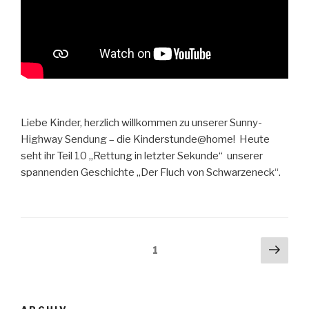
Liebe Kinder, herzlich willkommen zu unserer Sunny-
Highway Sendung – die Kinderstunde@home! Heute
seht ihr Teil 10 „Rettung in letzter Sekunde“ unserer
spannenden Geschichte „Der Fluch von Schwarzeneck“.
Seitennummerierung
Näch
Seite
1
Seit
der
Beiträge