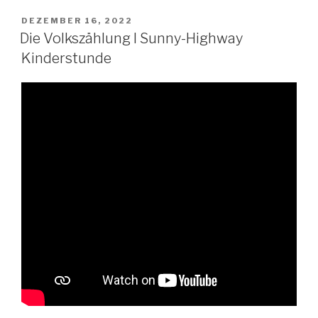
VERÖFFENTLICHT
DEZEMBER 16, 2022
AM
Die Volkszählung I Sunny-Highway
Kinderstunde