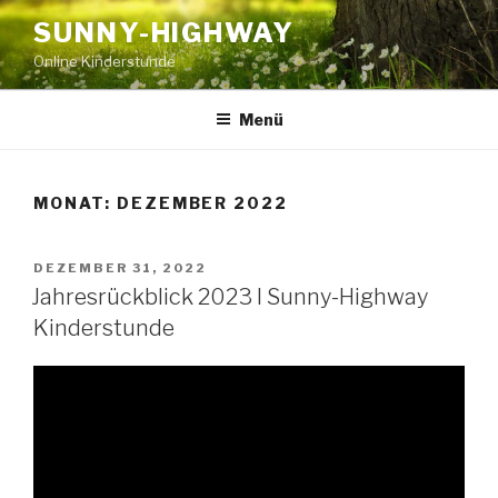
Zum
SUNNY-HIGHWAY
Inhalt
Online Kinderstunde
springen
Menü
MONAT:
DEZEMBER 2022
VERÖFFENTLICHT
DEZEMBER 31, 2022
AM
Jahresrückblick 2023 I Sunny-Highway
Kinderstunde