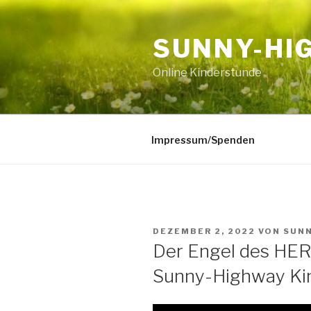
Zum
Inhalt
SUNNY-HI
springen
Online Kinderstunde
Impressum/Spenden
VERÖFFENTLICHT
DEZEMBER 2, 2022
VON
SUN
AM
Der Engel des HER
Sunny-Highway Ki