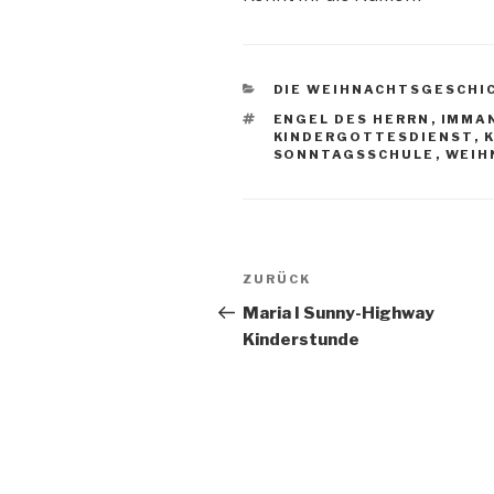
KATEGORIEN
DIE WEIHNACHTSGESCHI
SCHLAGWÖRTER
ENGEL DES HERRN
,
IMMA
KINDERGOTTESDIENST
,
SONNTAGSSCHULE
,
WEIH
Beitragsnavigation
Vorheriger
ZURÜCK
Beitrag
Maria I Sunny-Highway
Kinderstunde