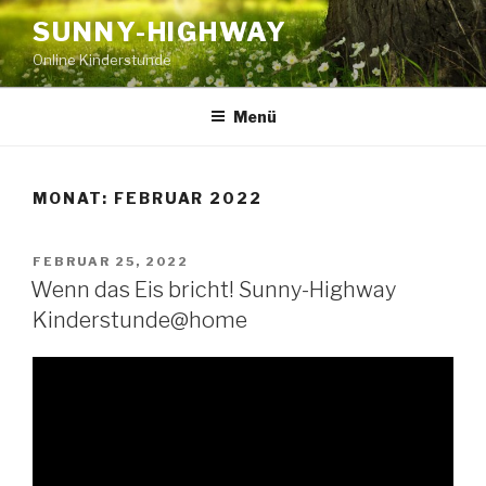
Zum
SUNNY-HIGHWAY
Inhalt
Online Kinderstunde
springen
Menü
MONAT:
FEBRUAR 2022
VERÖFFENTLICHT
FEBRUAR 25, 2022
AM
Wenn das Eis bricht! Sunny-Highway
Kinderstunde@home