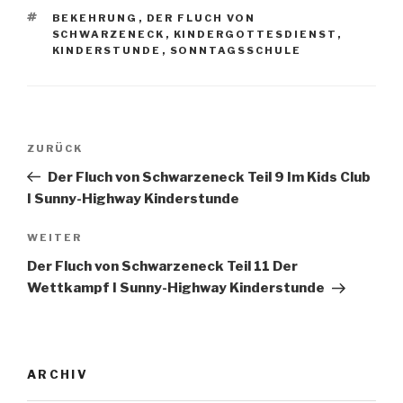
SCHLAGWÖRTER
BEKEHRUNG
,
DER FLUCH VON
SCHWARZENECK
,
KINDERGOTTESDIENST
,
KINDERSTUNDE
,
SONNTAGSSCHULE
Beitragsnavigation
Vorheriger
ZURÜCK
Beitrag
Der Fluch von Schwarzeneck Teil 9 Im Kids Club
I Sunny-Highway Kinderstunde
Nächster
WEITER
Beitrag
Der Fluch von Schwarzeneck Teil 11 Der
Wettkampf I Sunny-Highway Kinderstunde
ARCHIV