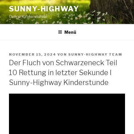
Zum
SUNNY-HIGHWAY
Inhalt
Online Kinderstunde
springen
Menü
VERÖFFENTLICHT
NOVEMBER 15, 2024
VON
SUNNY-HIGHWAY TEAM
AM
Der Fluch von Schwarzeneck Teil
10 Rettung in letzter Sekunde I
Sunny-Highway Kinderstunde