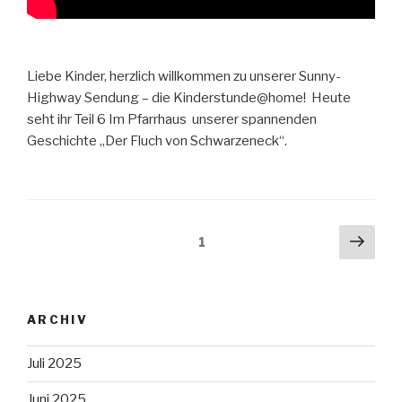
Liebe Kinder, herzlich willkommen zu unserer Sunny-
Highway Sendung – die Kinderstunde@home! Heute
seht ihr Teil 6 Im Pfarrhaus unserer spannenden
Geschichte „Der Fluch von Schwarzeneck“.
Seitennummerierung
Näch
Seite
1
Seit
der
Beiträge
ARCHIV
Juli 2025
Juni 2025