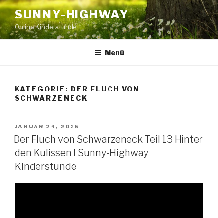
Zum
SUNNY-HIGHWAY
Inhalt
Online Kinderstunde
springen
Menü
KATEGORIE:
DER FLUCH VON
SCHWARZENECK
VERÖFFENTLICHT
JANUAR 24, 2025
AM
Der Fluch von Schwarzeneck Teil 13 Hinter
den Kulissen I Sunny-Highway
Kinderstunde