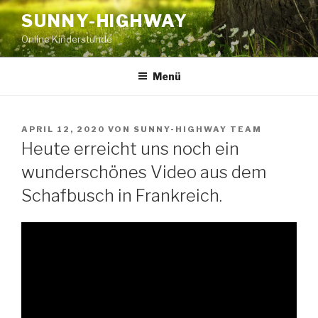
Zum
SUNNY-HIGHWAY
Inhalt
Online Kinderstunde
springen
Menü
VERÖFFENTLICHT
APRIL 12, 2020
VON
SUNNY-HIGHWAY TEAM
AM
Heute erreicht uns noch ein
wunderschönes Video aus dem
Schafbusch in Frankreich.