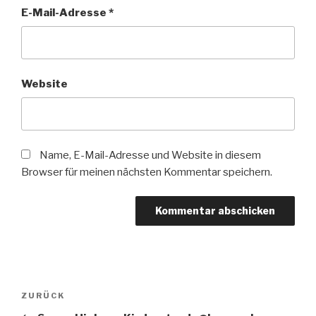
E-Mail-Adresse
*
Website
Name, E-Mail-Adresse und Website in diesem
Browser für meinen nächsten Kommentar speichern.
Beitragsnavigation
Vorheriger
ZURÜCK
Beitrag