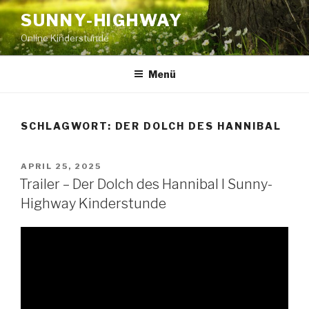
Zum
SUNNY-HIGHWAY
Inhalt
Online Kinderstunde
springen
Menü
SCHLAGWORT:
DER DOLCH DES HANNIBAL
VERÖFFENTLICHT
APRIL 25, 2025
AM
Trailer – Der Dolch des Hannibal I Sunny-
Highway Kinderstunde