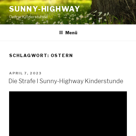
Zum
SUNNY-HIGHWAY
Inhalt
Online Kinderstunde
springen
Menü
SCHLAGWORT:
OSTERN
VERÖFFENTLICHT
APRIL 7, 2023
AM
Die Strafe I Sunny-Highway Kinderstunde