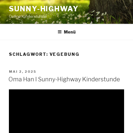
Zum
SUNNY-HIGHWAY
Inhalt
Online Kinderstunde
springen
Menü
SCHLAGWORT:
VEGEBUNG
VERÖFFENTLICHT
MAI 2, 2025
AM
Oma Han I Sunny-Highway Kinderstunde