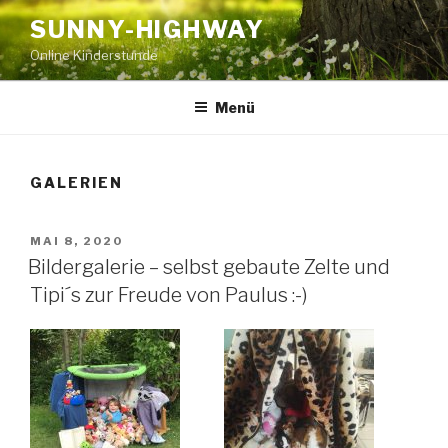
Zum
SUNNY-HIGHWAY
Inhalt
Online Kinderstunde
springen
Menü
GALERIEN
VERÖFFENTLICHT
MAI 8, 2020
AM
Bildergalerie – selbst gebaute Zelte und
Tipi´s zur Freude von Paulus :-)