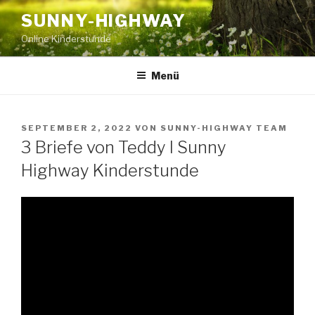
Zum
SUNNY-HIGHWAY
Inhalt
Online Kinderstunde
springen
Menü
VERÖFFENTLICHT
SEPTEMBER 2, 2022
VON
SUNNY-HIGHWAY TEAM
AM
3 Briefe von Teddy I Sunny
Highway Kinderstunde