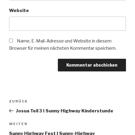
Website
Name, E-Mail-Adresse und Website in diesem
Browser für meinen nächsten Kommentar speichern.
Beitragsnavigation
Vorheriger
ZURÜCK
Beitrag
Josua Teil 3 I Sunny Highway Kinderstunde
Nächster
WEITER
Beitrag
Sunny Highway Fest I Sunny-Highway