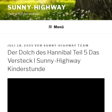
Zum
SUNNY-HIGHWAY
Inhalt
Online Kinderstunde
springen
Menü
VERÖFFENTLICHT
JULI 18, 2025
VON
SUNNY-HIGHWAY TEAM
AM
Der Dolch des Hannibal Teil 5 Das
Versteck I Sunny-Highway
Kinderstunde