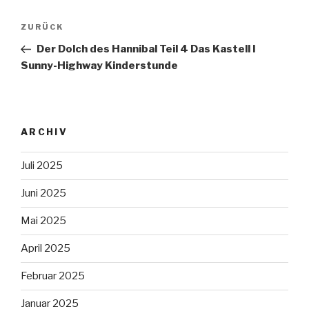
Beitragsnavigation
Vorheriger
ZURÜCK
Beitrag
Der Dolch des Hannibal Teil 4 Das Kastell I
Sunny-Highway Kinderstunde
ARCHIV
Juli 2025
Juni 2025
Mai 2025
April 2025
Februar 2025
Januar 2025