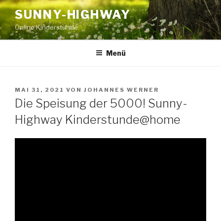
Zum
SUNNY-HIGHWAY
Inhalt
Online Kinderstunde
springen
Menü
VERÖFFENTLICHT
MAI 31, 2021
VON
JOHANNES WERNER
AM
Die Speisung der 5000! Sunny-
Highway Kinderstunde@home