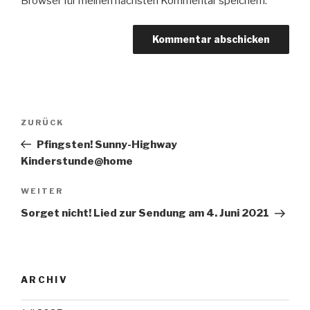
Browser für meinen nächsten Kommentar speichern.
Beitragsnavigation
Vorheriger
ZURÜCK
Beitrag
Pfingsten! Sunny-Highway
Kinderstunde@home
Nächster
WEITER
Beitrag
Sorget nicht! Lied zur Sendung am 4. Juni 2021
ARCHIV