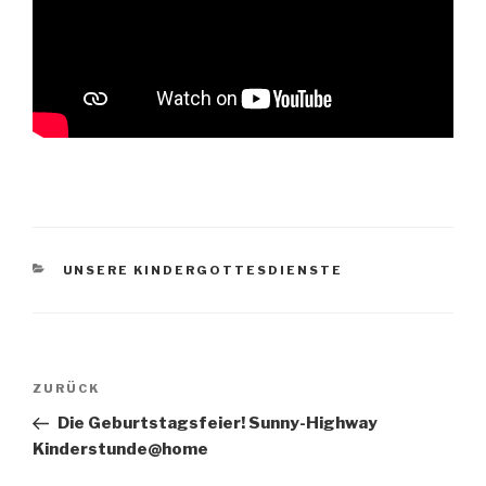
KATEGORIEN
UNSERE KINDERGOTTESDIENSTE
Beitragsnavigation
Vorheriger
ZURÜCK
Beitrag
Die Geburtstagsfeier! Sunny-Highway
Kinderstunde@home