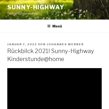
Zum
SUNNY-HIGHWAY
Inhalt
Online Kinderstunde
springen
Menü
VERÖFFENTLICHT
JANUAR 7, 2022
VON
JOHANNES WERNER
AM
Rückbilck 2021! Sunny-Highway
Kinderstunde@home