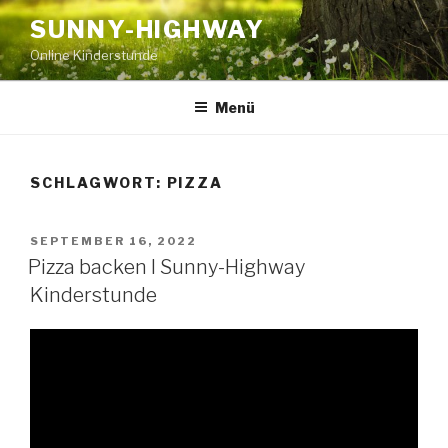
Zum
SUNNY-HIGHWAY
Inhalt
Online Kinderstunde
springen
Menü
SCHLAGWORT:
PIZZA
VERÖFFENTLICHT
SEPTEMBER 16, 2022
AM
Pizza backen I Sunny-Highway
Kinderstunde