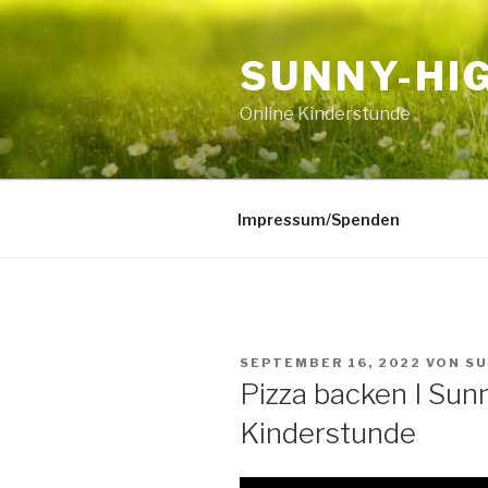
Zum
Inhalt
SUNNY-HI
springen
Online Kinderstunde
Impressum/Spenden
VERÖFFENTLICHT
SEPTEMBER 16, 2022
VON
SU
AM
Pizza backen I Su
Kinderstunde