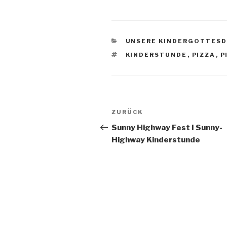
KATEGORIEN
UNSERE KINDERGOTTESD
SCHLAGWÖRTER
KINDERSTUNDE
,
PIZZA
,
P
Beitragsnavigation
Vorheriger
ZURÜCK
Beitrag
Sunny Highway Fest I Sunny-
Highway Kinderstunde