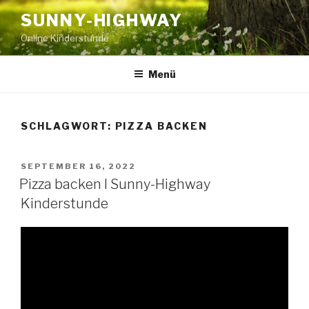
Zum
SUNNY-HIGHWAY
Inhalt
Online Kinderstunde
springen
Menü
SCHLAGWORT:
PIZZA BACKEN
VERÖFFENTLICHT
SEPTEMBER 16, 2022
AM
Pizza backen I Sunny-Highway
Kinderstunde