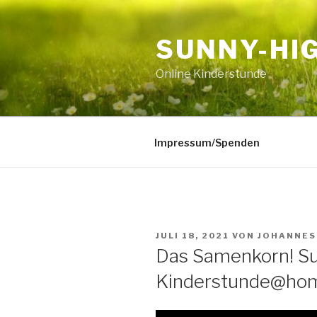
Zum
Inhalt
SUNNY-HI
springen
Online Kinderstunde
Impressum/Spenden
VERÖFFENTLICHT
JULI 18, 2021
VON
JOHANNES
AM
Das Samenkorn! S
Kinderstunde@ho