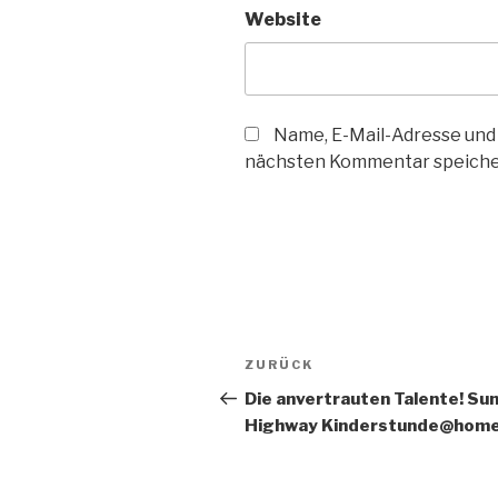
Website
Name, E-Mail-Adresse und
nächsten Kommentar speiche
Beitragsnavigation
Vorheriger
ZURÜCK
Beitrag
Die anvertrauten Talente! Su
Highway Kinderstunde@hom