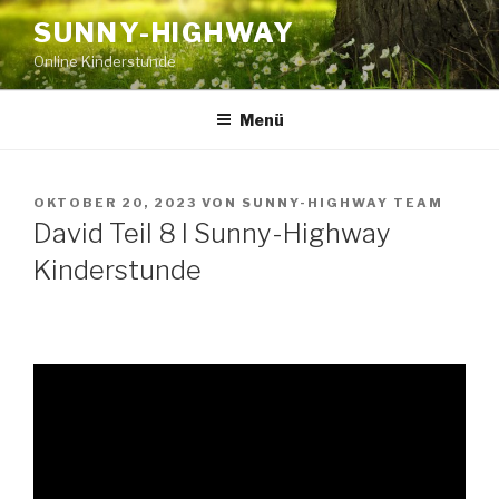
Zum
SUNNY-HIGHWAY
Inhalt
Online Kinderstunde
springen
Menü
VERÖFFENTLICHT
OKTOBER 20, 2023
VON
SUNNY-HIGHWAY TEAM
AM
David Teil 8 I Sunny-Highway
Kinderstunde