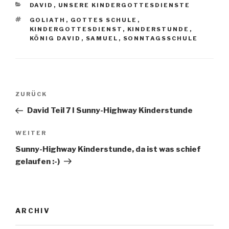
KATEGORIEN
DAVID
,
UNSERE KINDERGOTTESDIENSTE
SCHLAGWÖRTER
GOLIATH
,
GOTTES SCHULE
,
KINDERGOTTESDIENST
,
KINDERSTUNDE
,
KÖNIG DAVID
,
SAMUEL
,
SONNTAGSSCHULE
Beitragsnavigation
Vorheriger
ZURÜCK
Beitrag
David Teil 7 I Sunny-Highway Kinderstunde
Nächster
WEITER
Beitrag
Sunny-Highway Kinderstunde, da ist was schief
gelaufen :-)
ARCHIV