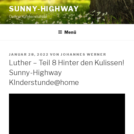
Zum
SUNNY-HIGHWAY
Inhalt
Online Kinderstunde
springen
Menü
VERÖFFENTLICHT
JANUAR 28, 2022
VON
JOHANNES WERNER
AM
Luther – Teil 8 Hinter den Kulissen!
Sunny-Highway
KInderstunde@home