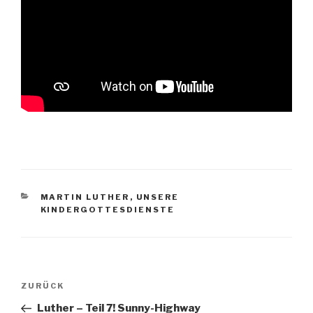
KATEGORIEN
MARTIN LUTHER
,
UNSERE
KINDERGOTTESDIENSTE
Beitragsnavigation
Vorheriger
ZURÜCK
Beitrag
Luther – Teil 7! Sunny-Highway