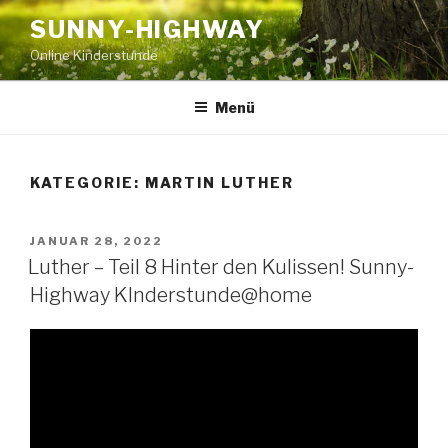
Zum
SUNNY-HIGHWAY
Inhalt
Online Kinderstunde
springen
Menü
KATEGORIE:
MARTIN LUTHER
VERÖFFENTLICHT
JANUAR 28, 2022
AM
Luther – Teil 8 Hinter den Kulissen! Sunny-
Highway KInderstunde@home