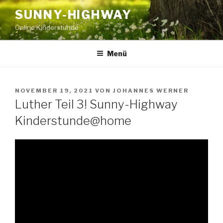
Zum
SUNNY-HIGHWAY
Inhalt
Online Kinderstunde
springen
Menü
VERÖFFENTLICHT
NOVEMBER 19, 2021
VON
JOHANNES WERNER
AM
Luther Teil 3! Sunny-Highway
Kinderstunde@home