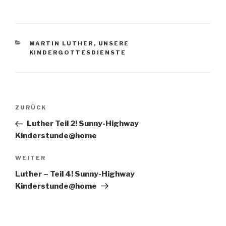
KATEGORIEN
MARTIN LUTHER
,
UNSERE
KINDERGOTTESDIENSTE
Beitragsnavigation
Vorheriger
ZURÜCK
Beitrag
Luther Teil 2! Sunny-Highway
Kinderstunde@home
Nächster
WEITER
Beitrag
Luther – Teil 4! Sunny-Highway
Kinderstunde@home