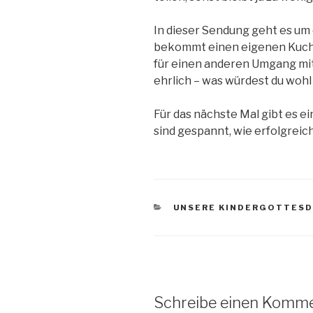
In dieser Sendung geht es um 
bekommt einen eigenen Kuche
für einen anderen Umgang mit
ehrlich – was würdest du woh
Für das nächste Mal gibt es 
sind gespannt, wie erfolgreich
KATEGORIEN
UNSERE KINDERGOTTESD
Schreibe einen Komm