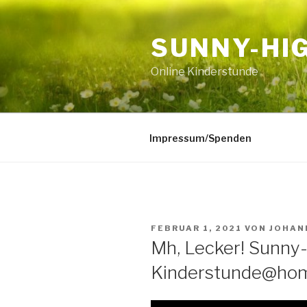
Zum
Inhalt
SUNNY-HI
springen
Online Kinderstunde
Impressum/Spenden
VERÖFFENTLICHT
FEBRUAR 1, 2021
VON
JOHAN
AM
Mh, Lecker! Sunny
Kinderstunde@ho