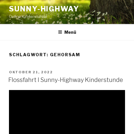
Zum
SUNNY-HIGHWAY
Inhalt
Online Kinderstunde
springen
Menü
SCHLAGWORT:
GEHORSAM
VERÖFFENTLICHT
OKTOBER 21, 2022
AM
Flossfahrt I Sunny-Highway Kinderstunde