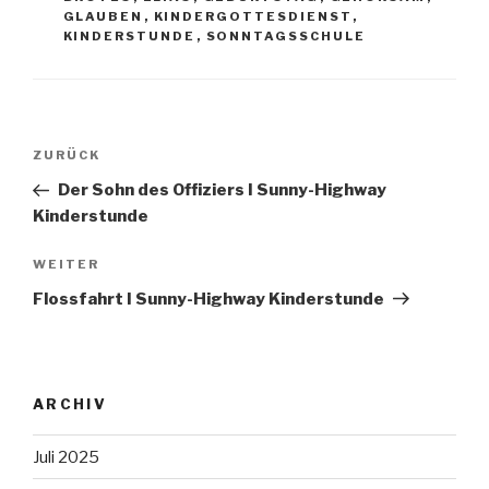
GLAUBEN
,
KINDERGOTTESDIENST
,
KINDERSTUNDE
,
SONNTAGSSCHULE
Beitragsnavigation
Vorheriger
ZURÜCK
Beitrag
Der Sohn des Offiziers I Sunny-Highway
Kinderstunde
Nächster
WEITER
Beitrag
Flossfahrt I Sunny-Highway Kinderstunde
ARCHIV
Juli 2025