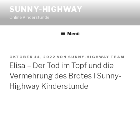
Zum
SUNNY-HIGHWAY
Inhalt
Online Kinderstunde
springen
Menü
VERÖFFENTLICHT
OKTOBER 14, 2022
VON
SUNNY-HIGHWAY TEAM
AM
Elisa – Der Tod im Topf und die
Vermehrung des Brotes I Sunny-
Highway Kinderstunde