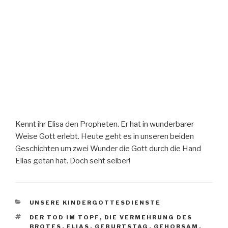
Kennt ihr Elisa den Propheten. Er hat in wunderbarer
Weise Gott erlebt. Heute geht es in unseren beiden
Geschichten um zwei Wunder die Gott durch die Hand
Elias getan hat. Doch seht selber!
KATEGORIEN
UNSERE KINDERGOTTESDIENSTE
SCHLAGWÖRTER
DER TOD IM TOPF
,
DIE VERMEHRUNG DES
BROTES
,
ELIAS
,
GEBURTSTAG
,
GEHORSAM
,