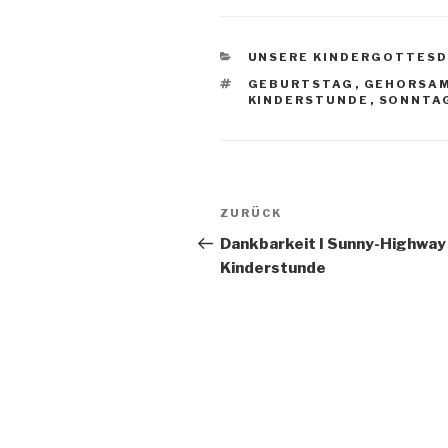
KATEGORIEN
UNSERE KINDERGOTTESD
SCHLAGWÖRTER
GEBURTSTAG
,
GEHORSA
KINDERSTUNDE
,
SONNTA
Beitragsnavigation
Vorheriger
ZURÜCK
Beitrag
Dankbarkeit I Sunny-Highway
Kinderstunde