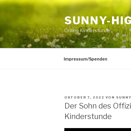
Zum
Inhalt
SUNNY-HI
springen
Online Kinderstunde
Impressum/Spenden
VERÖFFENTLICHT
OKTOBER 7, 2022
VON
SUNNY
AM
Der Sohn des Offiz
Kinderstunde