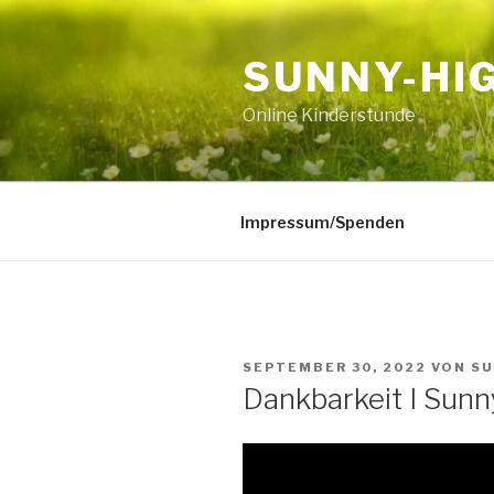
Zum
Inhalt
SUNNY-HI
springen
Online Kinderstunde
Impressum/Spenden
VERÖFFENTLICHT
SEPTEMBER 30, 2022
VON
SU
AM
Dankbarkeit I Sun