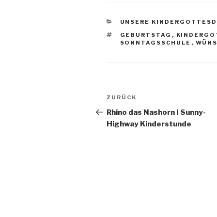
KATEGORIEN
UNSERE KINDERGOTTESD
SCHLAGWÖRTER
GEBURTSTAG
,
KINDERGO
SONNTAGSSCHULE
,
WÜNS
Beitragsnavigation
Vorheriger
ZURÜCK
Beitrag
Rhino das Nashorn I Sunny-
Highway Kinderstunde