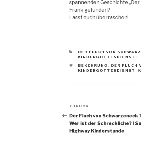
spannenden Geschichte „Der 
Frank gefunden?
Lasst euch überraschen!
KATEGORIEN
DER FLUCH VON SCHWAR
KINDERGOTTESDIENSTE
SCHLAGWÖRTER
BEKEHRUNG
,
DER FLUCH
KINDERGOTTESDIENST
,
Beitragsnavigation
Vorheriger
ZURÜCK
Beitrag
Der Fluch von Schwarzeneck T
Wer ist der Schreckliche? I S
Highway Kinderstunde