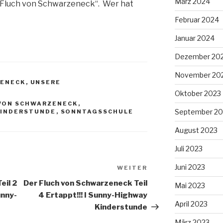
März 2024
Fluch von Schwarzeneck“. Wer hat
Februar 2024
Januar 2024
Dezember 20
November 20
ZENECK
,
UNSERE
Oktober 2023
 VON SCHWARZENECK
,
September 20
KINDERSTUNDE
,
SONNTAGSSCHULE
August 2023
Juli 2023
Juni 2023
WEITER
Nächster
Beitrag
eil 2
Der Fluch von Schwarzeneck Teil
Mai 2023
unny-
4 Ertappt!!! I Sunny-Highway
April 2023
Kinderstunde
März 2023