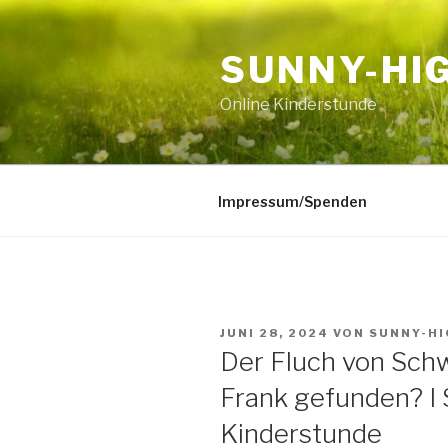
Zum
Inhalt
SUNNY-HI
springen
Online Kinderstunde
Impressum/Spenden
VERÖFFENTLICHT
JUNI 28, 2024
VON
SUNNY-H
AM
Der Fluch von Schw
Frank gefunden? I
Kinderstunde