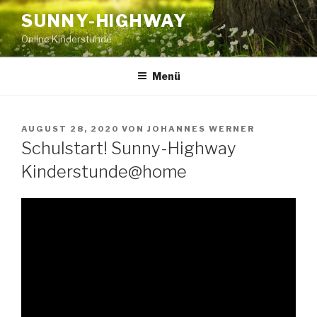
Zum
SUNNY-HIGHWAY
Inhalt
Online Kinderstunde
springen
Menü
VERÖFFENTLICHT
AUGUST 28, 2020
VON
JOHANNES WERNER
AM
Schulstart! Sunny-Highway
Kinderstunde@home