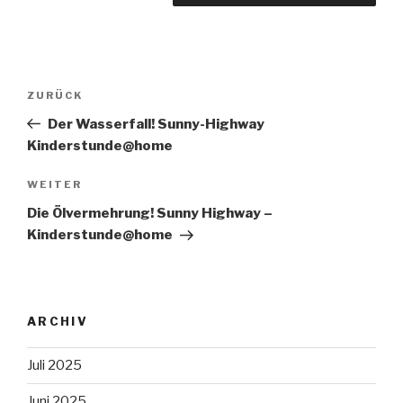
Beitragsnavigation
Vorheriger
ZURÜCK
Beitrag
Der Wasserfall! Sunny-Highway
Kinderstunde@home
Nächster
WEITER
Beitrag
Die Ölvermehrung! Sunny Highway –
Kinderstunde@home
ARCHIV
Juli 2025
Juni 2025